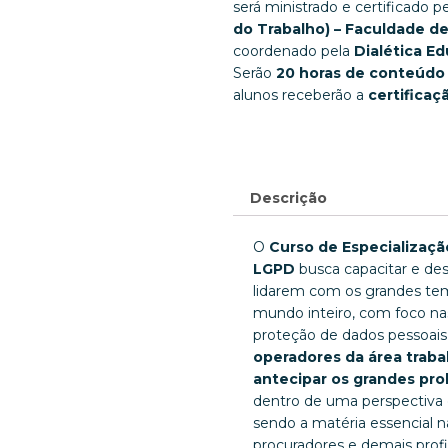
será ministrado e certificado p
do Trabalho) – Faculdade de
coordenado pela
Dialética E
Serão
20 horas de conteúdo
alunos receberão a
certificaç
Descrição
O
Curso de Especializaçã
LGPD
busca capacitar e dese
lidarem com os grandes tem
mundo inteiro, com foco na
proteção de dados pessoai
operadores da área trabalh
antecipar os grandes pr
dentro de uma perspectiva 
sendo a matéria essencial 
procuradores e demais profis