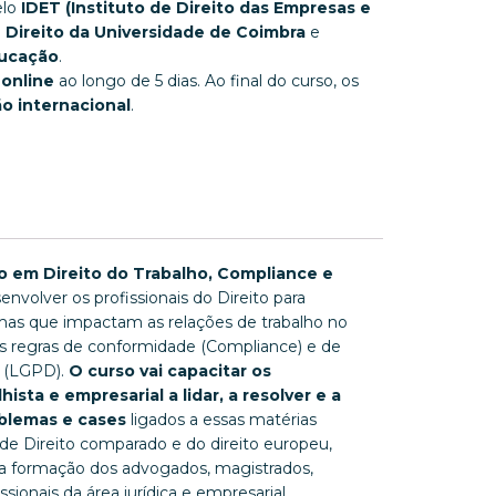
elo
IDET (Instituto de Direito das Empresas e
 Direito da Universidade de Coimbra
e
ducação
.
 online
ao longo de 5 dias. Ao final do curso, os
ão internacional
.
o em Direito do Trabalho, Compliance e
nvolver os profissionais do Direito para
as que impactam as relações de trabalho no
s regras de conformidade (Compliance) e de
s (LGPD).
O curso vai capacitar os
ista e empresarial a lidar, a resolver e a
oblemas e cases
ligados a essas matérias
de Direito comparado e do direito europeu,
na formação dos advogados, magistrados,
sionais da área jurídica e empresarial.