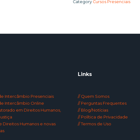
Category
Cursos Presenciais
Links
 de Intercâmbio Presenciais
// Quem Somos
 de Intercâmbio Online
// Perguntas Frequentes
utorado em Direitos Humanos,
// Blog/Notícias
ustiça
// Política de Privacidade
de Direitos Humanos e novas
// Termos de Uso
as