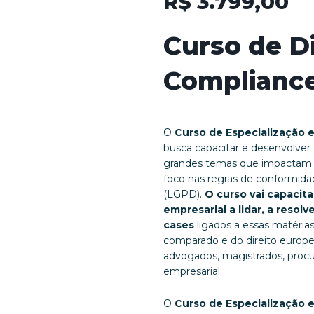
R$
3.799,00
Curso de Di
Complianc
O
Curso de Especialização 
busca capacitar e desenvolver 
grandes temas que impactam a
foco nas regras de conformida
(LGPD).
O curso vai capacita
empresarial a lidar, a resol
cases
ligados a essas matéria
comparado e do direito europe
advogados, magistrados, procur
empresarial.
O
Curso de Especialização 