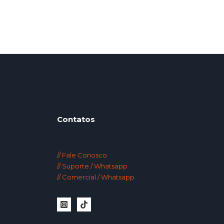
Contatos
// Fale Conosco
// Suporte / Whatsapp
// Comercial / Whatsapp