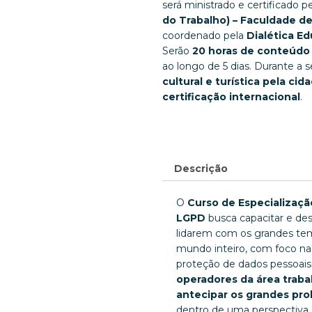
será ministrado e certificado p
do Trabalho) – Faculdade de
coordenado pela
Dialética E
Serão
20 horas de conteúdo 
ao longo de 5 dias. Durante a
cultural e turística pela cid
certificação internacional
.
Descrição
O
Curso de Especializaçã
LGPD
busca capacitar e dese
lidarem com os grandes tem
mundo inteiro, com foco na
proteção de dados pessoai
operadores da área trabalh
antecipar os grandes pr
dentro de uma perspectiva 