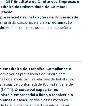
elo
IDET (Instituto de Direito das Empresas e
 Direito da Universidade de Coimbra
e
ducação
.
presencial nas instalações da Universidade
 semana do curso, haverá uma
programação
ade
. Ao final do curso, os alunos receberão a
o em Direito do Trabalho, Compliance e
nvolver os profissionais do Direito para
as que impactam as relações de trabalho no
s regras de conformidade (Compliance) e de
s (LGPD).
O curso vai capacitar os
ista e empresarial a lidar, a resolver e a
oblemas e cases
ligados a essas matérias
de Direito comparado e do direito europeu,