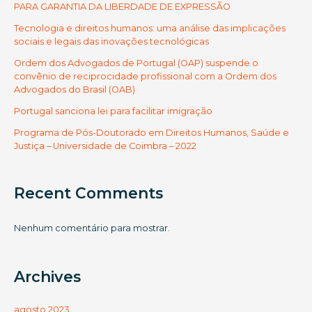
GARANTIA
PARA GARANTIA DA LIBERDADE DE EXPRESSÃO
DA
Tecnologia e direitos humanos: uma análise das implicações
LIBERDADE
sociais e legais das inovações tecnológicas
DE
EXPRESSÃO
Ordem dos Advogados de Portugal (OAP) suspende o
convênio de reciprocidade profissional com a Ordem dos
Advogados do Brasil (OAB)
Portugal sanciona lei para facilitar imigração
Programa de Pós-Doutorado em Direitos Humanos, Saúde e
Justiça – Universidade de Coimbra – 2022
Recent Comments
Nenhum comentário para mostrar.
Archives
agosto 2023