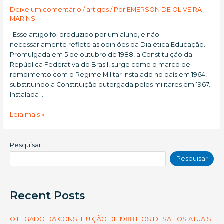
Deixe um comentário
/
artigos
/ Por
EMERSON DE OLIVEIRA
MARINS
Esse artigo foi produzido por um aluno, e não
necessariamente reflete as opiniões da Dialética Educação.
Promulgada em 5 de outubro de 1988, a Constituição da
República Federativa do Brasil, surge como o marco de
rompimento com o Regime Militar instalado no país em 1964,
substituindo a Constituição outorgada pelos militares em 1967.
Instalada …
O
Leia mais »
LEGADO
DA
CONSTITUIÇÃO
Pesquisar
DE
Pesquisar
1988
E
OS
Recent Posts
DESAFIOS
ATUAIS
PARA
O LEGADO DA CONSTITUIÇÃO DE 1988 E OS DESAFIOS ATUAIS